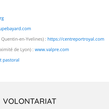
rg
upebayard.com
t Quentin-en-Yvelines) :
https://centreportroyal.com
oximité de Lyon) :
www.valpre.com
t pastoral
VOLONTARIAT