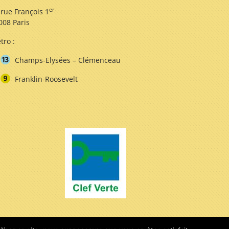
er
 rue François 1
008 Paris
tro :
Champs-Elysées – Clémenceau
Franklin-Roosevelt