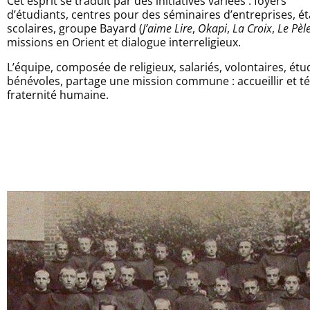
Cet esprit se traduit par des initiatives variées : foyers
d’étudiants, centres pour des séminaires d’entreprises, é
scolaires, groupe Bayard (
J’aime Lire
,
Okapi
,
La Croix
,
Le Pèl
missions en Orient et dialogue interreligieux.
L’équipe, composée de religieux, salariés, volontaires, étu
bénévoles, partage une mission commune : accueillir et t
fraternité humaine.