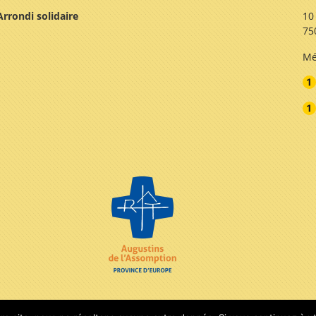
Arrondi solidaire
10
75
Mé